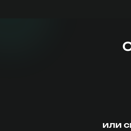
или свя
© 2024–2026 Affiliation team by Olga Trofimova
Пу