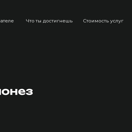
Что ты достигнешь
Стоимость услуг
Курс для п
онез